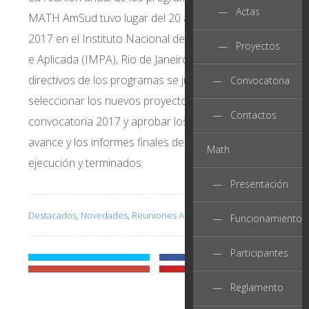
— Actas
MATH AmSud tuvo lugar del 20 al 21 de noviembre
2017 en el Instituto Nacional de Matemática Pura
— Proyectos
e Aplicada (IMPA), Rio de Janeiro. Los Comité
directivos de los programas se juntaron para
— Convocatoria
seleccionar los nuevos proyectos de la
— Contactos
convocatoria 2017 y aprobar los informes de
avance y los informes finales de los proyectos en
Math
ejecución y terminados.
— Presentación
Destacados
,
Novedades
,
Reuniones Anuales
— Funcionamiento
— Participantes
— Reglamento