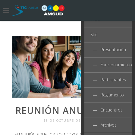
Inicio
Stic
— Presentación
— Funcionamiento
— Participantes
— Reglamento
REUNIÓN ANUAL 2017
— Encuentros
18 DE OCTUBRE DE 2017
— Archivos
La reunión anual de los programas STIC AmSud y