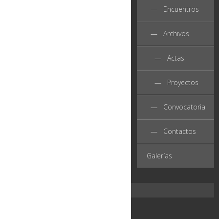
— Encuentros
Destacados
,
Novedades
,
Reuniones Anuales
— Archivos
— Actas
PROXIMA CONVOCATORIA 2018 DEL
PROGRAMA MATH AMSUD
— Proyectos
07 de diciembre de 2016
— Convocatoria
El Programa MATH AmSud llama a la presentación
— Contactos
de proyectos de investigación-desarrollo en todas
Galerías
las temáticas vinculadas a las Matemáticas, que
incluyan al menos a dos países de la región
sudamericana participantes en el Programa y al
menos un equipo de científicos franceses