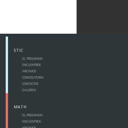
Destacados
,
Encuentros
,
Novedades
,
Reuniones Anuales
,
Seminarios
,
Stic-Amsud
STIC
EL PROGRAMA
ENCUENTROS
ARCHIVOS
CONVOCATORIA
CONTACTOS
GALERÍAS
MATH
EL PROGRAMA
ENCUENTROS
ARCHIVOS