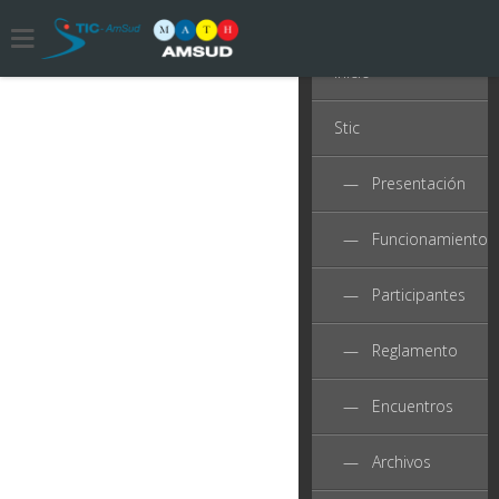
Inicio
Stic
Destacados
— Presentación
— Funcionamiento
SEMINARIO MATH AMSUD 2017
— Participantes
18 de octubre de 2017
— Reglamento
— Encuentros
El seminario MATH AmSud 2017 tuvo lugar del 21
al 22 de noviembre en el Instituto Nacional de
— Archivos
Matemática Pura e Aplicada (IMPA). Program