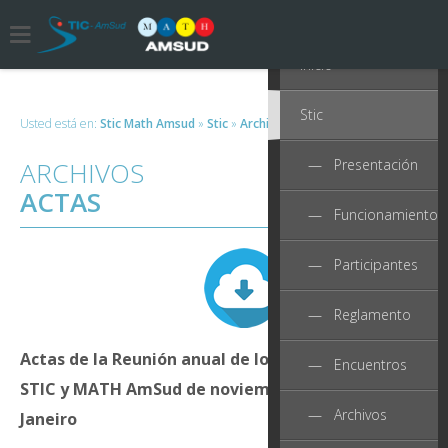
Inicio
Stic
Usted está en:
Stic Math Amsud
»
Stic
»
Archivos
»
Actas
IR A MATH
ARCHIVOS
— Presentación
ACTAS
— Funcionamiento
— Participantes
— Reglamento
Actas de la Reunión anual de los Comités directivos 
— Encuentros
STIC y MATH AmSud de noviembre de 2009 en Rio de
— Archivos
Janeiro