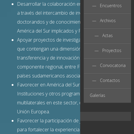
Desarrollar la colaboración en el ámbito de las TIC’s
— Encuentros
a través del intercambio de investigadores, de
— Archivos
doctorandos y de conocimientos entre los países de
América del Sur implicados y Francia.
— Actas
Apoyar proyectos de investigación básica y aplicada
que contengan una dimensión potencial de
— Proyectos
transferencia y de innovación tecnológica, con
— Convocatoria
componente regional, entre Francia y al menos dos
países sudamericanos asociados.
— Contactos
Favorecer en América del Sur las sinergias con las
Instituciones y otros programas regionales y
Galerías
multilaterales en este sector, en particular con la
Unión Europea.
Favorecer la participación de jóvenes investigadores
para fortalecer la experiencia de los futuros actores