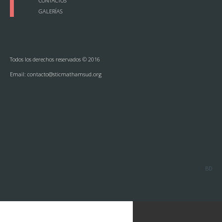
CONTACTOS
GALERÍAS
Todos los derechos reservados © 2016
Email:
contacto@sticmathamsud.org
BD