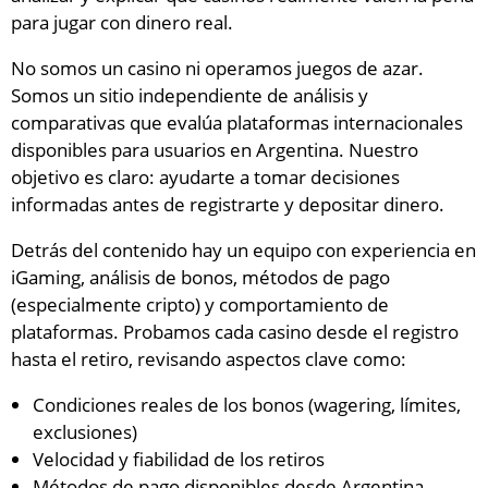
para jugar con dinero real.
No somos un casino ni operamos juegos de azar.
Somos un sitio independiente de análisis y
comparativas que evalúa plataformas internacionales
disponibles para usuarios en Argentina. Nuestro
objetivo es claro: ayudarte a tomar decisiones
informadas antes de registrarte y depositar dinero.
Detrás del contenido hay un equipo con experiencia en
iGaming, análisis de bonos, métodos de pago
(especialmente cripto) y comportamiento de
plataformas. Probamos cada casino desde el registro
hasta el retiro, revisando aspectos clave como:
Condiciones reales de los bonos (wagering, límites,
exclusiones)
Velocidad y fiabilidad de los retiros
Métodos de pago disponibles desde Argentina