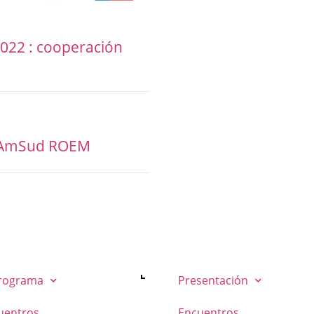
2022 : cooperación
C AmSud ROEM
Programa
Presentación
uentros
Encuentros